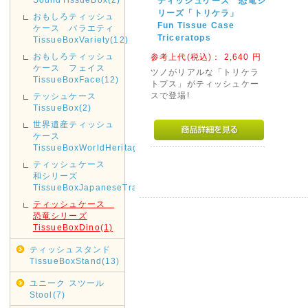
ティッシュケース 恐竜シ
リーズ「トリケラ」
おもしろティッシュ
Fun Tissue Case
ケース バラエティ
Triceratops
TissueBoxVariety(12)
おもしろティッシュ
参考上代(税込)：
2,640
円
ケース フェイス
ツノがリアルな「トリケラ
TissueBoxFace(12)
トプス」がティッシュケー
スで登場!
テッシュケース
TissueBox(2)
世界遺産ティッシュ
ケース
TissueBoxWorldHeritage(2)
ティッシュケース
和シリーズ
TissueBoxJapaneseTraditional(1)
ティッシュケース
恐竜シリーズ
TissueBoxDino(1)
ティッシュスタンド
TissueBoxStand(13)
ユニーク スツール
Stool(7)