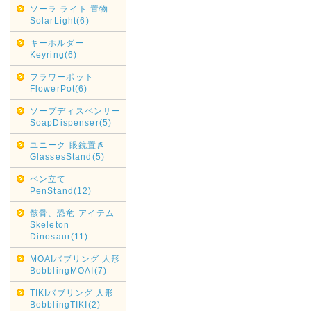
ソーラ ライト 置物
SolarLight(6)
キーホルダー
Keyring(6)
フラワーポット
FlowerPot(6)
ソープディスペンサー
SoapDispenser(5)
ユニーク 眼鏡置き
GlassesStand(5)
ペン立て
PenStand(12)
骸骨、恐竜 アイテム
Skeleton
Dinosaur(11)
MOAIバブリング 人形
BobblingMOAI(7)
TIKIバブリング 人形
BobblingTIKI(2)