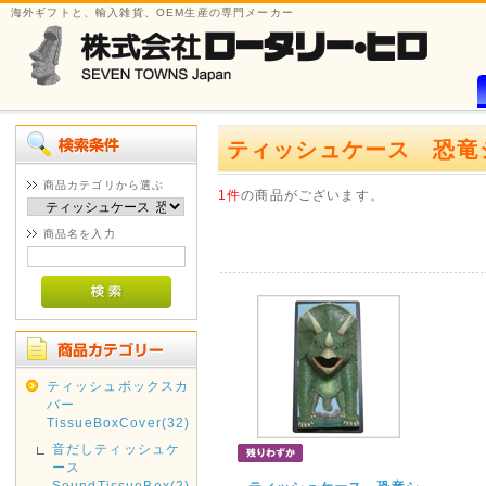
海外ギフトと、輸入雑貨、OEM生産の専門メーカー
ティッシュケース 恐竜シリー
商品カテゴリから選ぶ
1件
の商品がございます。
商品名を入力
ティッシュボックスカ
バー
TissueBoxCover(32)
音だしティッシュケ
ース
SoundTissueBox(2)