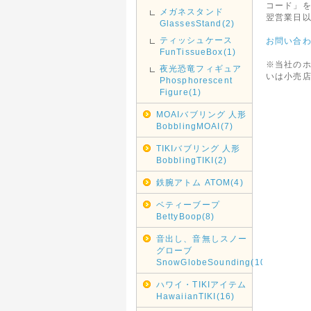
コード」
メガネスタンド
翌営業日
GlassesStand(2)
ティッシュケース
お問い合
FunTissueBox(1)
※当社の
夜光恐竜フィギュア
いは小売
Phosphorescent
Figure(1)
MOAIバブリング 人形
BobblingMOAI(7)
TIKIバブリング 人形
BobblingTIKI(2)
鉄腕アトム ATOM(4)
ベティーブープ
BettyBoop(8)
音出し、音無しスノー
グローブ
SnowGlobeSounding(10)
ハワイ・TIKIアイテム
HawaiianTIKI(16)