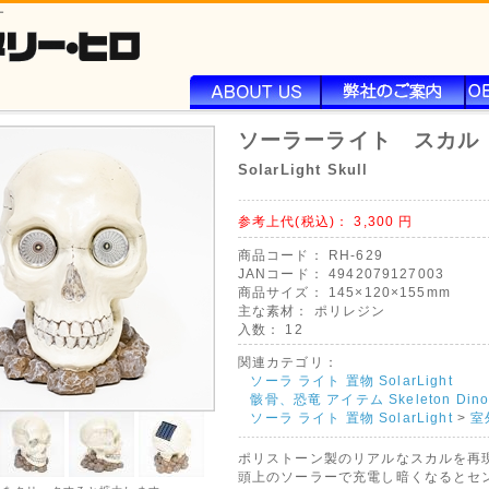
ー
ソーラーライト スカル
SolarLight Skull
参考上代(税込)：
3,300
円
商品コード：
RH-629
JANコード：
4942079127003
商品サイズ：
145×120×155mm
主な素材：
ポリレジン
入数：
12
関連カテゴリ：
ソーラ ライト 置物 SolarLight
骸骨、恐竜 アイテム Skeleton Dino
ソーラ ライト 置物 SolarLight
>
室
ポリストーン製のリアルなスカルを再現
頭上のソーラーで充電し暗くなるとセ