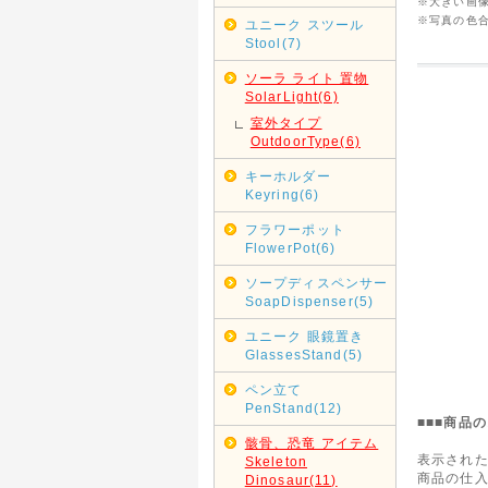
※大きい画
※写真の色
ユニーク スツール
Stool(7)
ソーラ ライト 置物
SolarLight(6)
室外タイプ
OutdoorType(6)
キーホルダー
Keyring(6)
フラワーポット
FlowerPot(6)
ソープディスペンサー
SoapDispenser(5)
ユニーク 眼鏡置き
GlassesStand(5)
ペン立て
PenStand(12)
■■■商品
骸骨、恐竜 アイテム
表示され
Skeleton
商品の仕
Dinosaur(11)