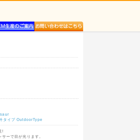
saur
外タイプ OutdoorType
!
ンサーで目が光ります。