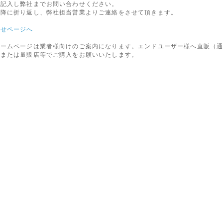
を記入し弊社までお問い合わせください。
以降に折り返し、弊社担当営業よりご連絡をさせて頂きます。
わせページへ
ホームページは業者様向けのご案内になります。エンドユーザー様へ直販（
店または量販店等でご購入をお願いいたします。