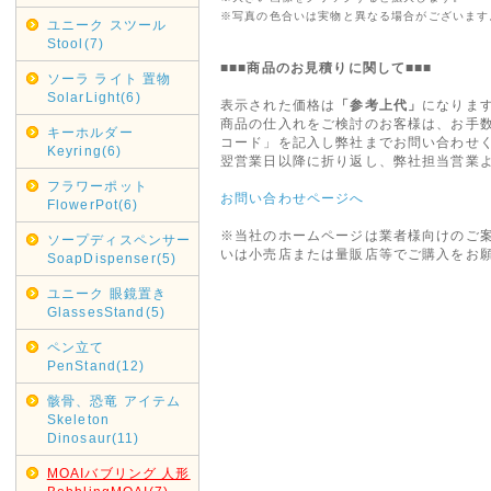
※写真の色合いは実物と異なる場合がございます
ユニーク スツール
Stool(7)
■■■商品のお見積りに関して■■■
ソーラ ライト 置物
SolarLight(6)
表示された価格は
「参考上代」
になりま
商品の仕入れをご検討のお客様は、お手
キーホルダー
コード」を記入し弊社までお問い合わせ
Keyring(6)
翌営業日以降に折り返し、弊社担当営業
フラワーポット
お問い合わせページへ
FlowerPot(6)
※当社のホームページは業者様向けのご
ソープディスペンサー
いは小売店または量販店等でご購入をお
SoapDispenser(5)
ユニーク 眼鏡置き
GlassesStand(5)
ペン立て
PenStand(12)
骸骨、恐竜 アイテム
Skeleton
Dinosaur(11)
MOAIバブリング 人形