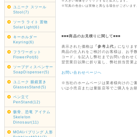
※大きい画像をクリックすると拡大します。
※写真の色合いは実物と異なる場合がございます
ユニーク スツール
Stool(7)
ソーラ ライト 置物
SolarLight(6)
■■■商品のお見積りに関して■■■
キーホルダー
Keyring(6)
表示された価格は
「参考上代」
になりま
商品の仕入れをご検討のお客様は、お手
フラワーポット
コード」を記入し弊社までお問い合わせ
FlowerPot(6)
翌営業日以降に折り返し、弊社担当営業
ソープディスペンサー
SoapDispenser(5)
お問い合わせページへ
ユニーク 眼鏡置き
※当社のホームページは業者様向けのご
GlassesStand(5)
いは小売店または量販店等でご購入をお
ペン立て
PenStand(12)
骸骨、恐竜 アイテム
Skeleton
Dinosaur(11)
MOAIバブリング 人形