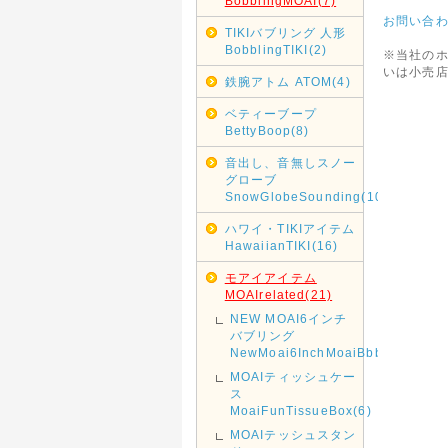
BobblingMOAI(7)
お問い合
TIKIバブリング 人形
BobblingTIKI(2)
※当社の
いは小売
鉄腕アトム ATOM(4)
ベティーブープ
BettyBoop(8)
音出し、音無しスノー
グローブ
SnowGlobeSounding(10)
ハワイ・TIKIアイテム
HawaiianTIKI(16)
モアイアイテム
MOAIrelated(21)
NEW MOAI6インチ
バブリング
NewMoai6InchMoaiBbbling(1)
MOAIティッシュケー
ス
MoaiFunTissueBox(6)
MOAIテッシュスタン