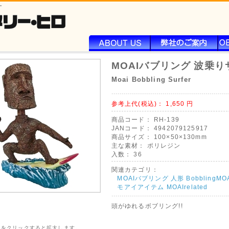
ー
MOAIバブリング 波乗
Moai Bobbling Surfer
参考上代(税込)：
1,650
円
商品コード：
RH-139
JANコード：
4942079125917
商品サイズ：
100×50×130mm
主な素材：
ポリレジン
入数：
36
関連カテゴリ：
MOAIバブリング 人形 BobblingMO
モアイアイテム MOAIrelated
頭がゆれるボブリング!!
像をクリックすると拡大します。