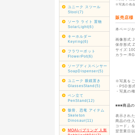
※写真の色
ユニーク スツール
Stool(7)
販売店様
ソーラ ライト 置物
SolarLight(6)
本ページ
キーホルダー
画像形式:J
Keyring(6)
保存形式:Z
サイズ:100
フラワーポット
カラー:RG
FlowerPot(6)
ソープディスペンサー
SoapDispenser(5)
ユニーク 眼鏡置き
※写真を
GlassesStand(5)
・PSD形
・写真の
ペン立て
PenStand(12)
■■■商品
骸骨、恐竜 アイテム
Skeleton
表示され
Dinosaur(11)
商品の仕
コード」
MOAIバブリング 人形
翌営業日