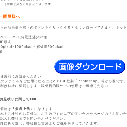
合いは実物と異なる場合がございます。
・問屋様へ
から商品画像を右下のボタンをクリックするとダウンロードできます。ネッ
PEG・PSD(背景透過)の2種
IP形式
0pixel×1000pixel・解像度300pixel
B
ご使用前にお読みください
式のファイルをご使用になるにはADOBE社製「Photoshop」等が必要です
権利は弊社に帰属します。販促目的以外での使用はご遠慮ください。
のお見積りに関して■■■
た価格は
「参考上代」
になります。
入れをご検討のお客様は、お手数ですが以下の問い合わせページの「お問い
を記入し弊社までお問い合わせください。
以降に折り返し、弊社担当営業よりご連絡をさせて頂きます。