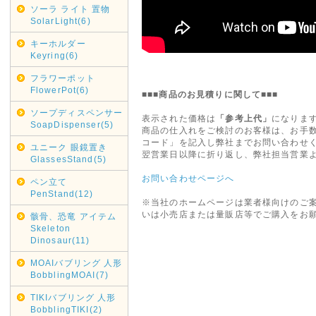
ソーラ ライト 置物
SolarLight(6)
キーホルダー
Keyring(6)
フラワーポット
FlowerPot(6)
■■■商品のお見積りに関して■■■
ソープディスペンサー
表示された価格は
「参考上代」
になりま
SoapDispenser(5)
商品の仕入れをご検討のお客様は、お手
コード」を記入し弊社までお問い合わせ
ユニーク 眼鏡置き
翌営業日以降に折り返し、弊社担当営業
GlassesStand(5)
お問い合わせページへ
ペン立て
PenStand(12)
※当社のホームページは業者様向けのご
いは小売店または量販店等でご購入をお
骸骨、恐竜 アイテム
Skeleton
Dinosaur(11)
MOAIバブリング 人形
BobblingMOAI(7)
TIKIバブリング 人形
BobblingTIKI(2)