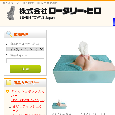
海外ギフトと、輸入雑貨、OEM生産の専門メーカー
商品カテゴリから選ぶ
商品名を入力
ティッシュボックスカ
バー
TissueBoxCover(32)
音だしティッシュケ
ース
※大きい画像をクリックすると拡大します。
SoundTissueBox(2)