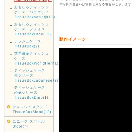
※写真の色合いは実物と異なる場合がございます
おもしろティッシュ
ケース バラエティ
TissueBoxVariety(12)
おもしろティッシュ
ケース フェイス
TissueBoxFace(12)
動作イメージ
テッシュケース
TissueBox(2)
世界遺産ティッシュ
ケース
TissueBoxWorldHeritage(2)
ティッシュケース
和シリーズ
TissueBoxJapaneseTraditional(1)
ティッシュケース
恐竜シリーズ
TissueBoxDino(1)
ティッシュスタンド
TissueBoxStand(13)
ユニーク スツール
Stool(7)